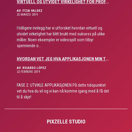
VIRTUELL OG UTVIDET VIRKELIGHET FOR PROFESJONELL OPPLÆRING
AV: ITZIA VALDEZ
25 MARZO 2019
I tidligere innlegg har vi utforsket hvordan virtuell og
utvidet virkelighet har blitt brukt med suksess på ulike
måter. Noen eksempler er videospill som tilbyr
spennende o…
HVORDAN VET JEG HVA APPLIKASJONEN MIN TRENGER? PART 2
AV: RICARDO LÓPEZ
22 FEBRERO 2019
FASE 2: UTVIKLE APPLIKASjONEN På dette tidspunktet
vet du hva du vil og vi kan nå komme igang med å få det
til å skje!
PIXZELLE STUDIO