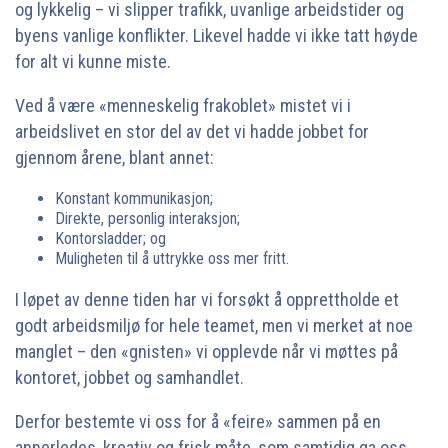
og lykkelig – vi slipper trafikk, uvanlige arbeidstider og
byens vanlige konflikter. Likevel hadde vi ikke tatt høyde
for alt vi kunne miste.
Ved å være «menneskelig frakoblet» mistet vi i
arbeidslivet en stor del av det vi hadde jobbet for
gjennom årene, blant annet:
Konstant kommunikasjon;
Direkte, personlig interaksjon;
Kontorsladder; og
Muligheten til å uttrykke oss mer fritt.
I løpet av denne tiden har vi forsøkt å opprettholde et
godt arbeidsmiljø for hele teamet, men vi merket at noe
manglet – den «gnisten» vi opplevde når vi møttes på
kontoret, jobbet og samhandlet.
Derfor bestemte vi oss for å «feire» sammen på en
annerledes, kreativ og frisk måte, som samtidig ga oss