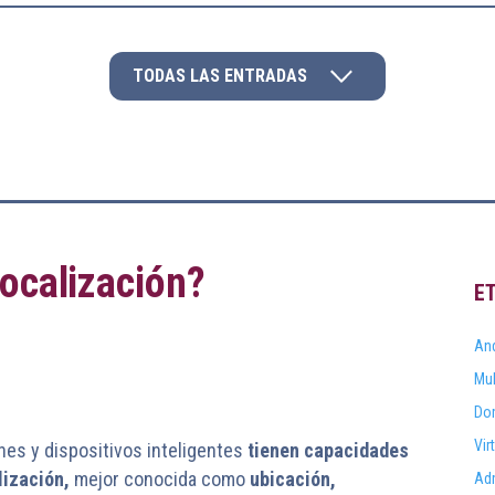
TODAS LAS ENTRADAS
ocalización?
E
And
Mul
Do
Vir
es y dispositivos inteligentes
tienen capacidades
lización,
mejor conocida como
ubicación,
Adm