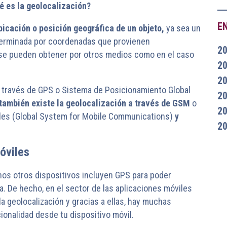
é es la geolocalización?
E
bicación o posición geográfica de un objeto,
ya sea un
 determinada por coordenadas que provienen
2
 se pueden obtener por otros medios como en el caso
2
2
 a través de GPS o Sistema de Posicionamiento Global
2
también existe la geolocalización a través de GSM
o
2
les (Global System for Mobile Communications)
y
2
.
óviles
s otros dispositivos incluyen GPS para poder
. De hecho, en el sector de las aplicaciones móviles
a geolocalización y gracias a ellas, hay muchas
onalidad desde tu dispositivo móvil.