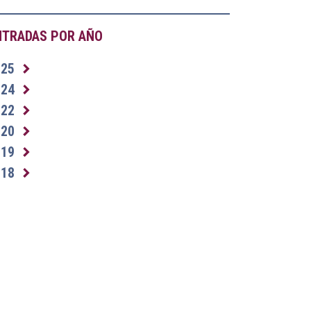
NTRADAS POR AÑO
025
024
022
020
019
018