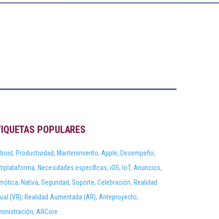
TIQUETAS POPULARES
roid,
Productividad,
Mantenimiento,
Apple,
Desempeño,
tiplataforma,
Necesidades específicas,
iOS,
IoT,
Anuncios,
mótica,
Nativa,
Seguridad,
Soporte,
Celebración,
Realidad
tual (VR),
Realidad Aumentada (AR),
Anteproyecto,
inistración,
ARCore